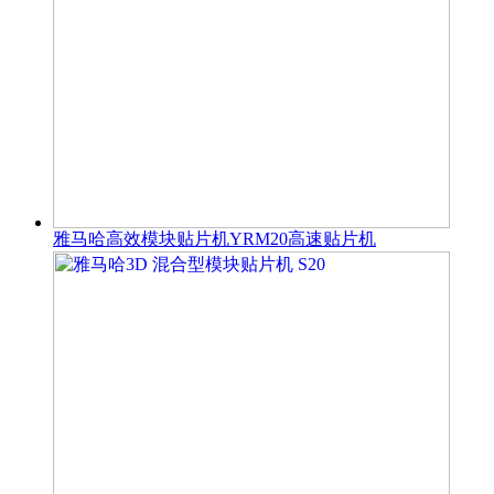
雅马哈高效模块贴片机YRM20高速贴片机