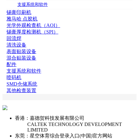
支援系统和软件
锡膏印刷机
雅马哈 点胶机
光学外观检查机（AOI）
锡膏厚度检测机（SPI）
回流焊
清洗设备
表面贴装设备
混合贴装设备
配件
支援系统和软件
喷码机
SMD仓储系统
其他检查装置
香港：嘉德贺科技发展有限公司
CALTEK TECHNOLOGY DEVELOPMENT
LIMITED
东莞：星空体育综合登录入口(中国)官方网站