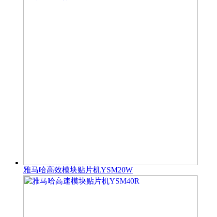
雅马哈高效模块贴片机YSM20W