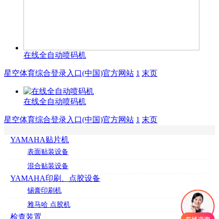
在线全自动喷码机
星空体育综合登录入口(中国)官方网站
1
末页
在线全自动喷码机
星空体育综合登录入口(中国)官方网站
1
末页
YAMAHA贴片机
表面贴装设备
混合贴装设备
YAMAHA印刷、点胶设备
锡膏印刷机
雅马哈 点胶机
检查装置