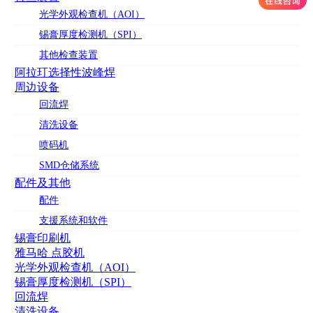
光学外观检查机（AOI）
锡膏厚度检测机（SPI）
其他检查装置
阿拉玎选择性波峰焊
周边设备
回流焊
清洗设备
喷码机
SMD仓储系统
配件及其他
配件
支援系统和软件
锡膏印刷机
雅马哈 点胶机
光学外观检查机（AOI）
锡膏厚度检测机（SPI）
回流焊
清洗设备