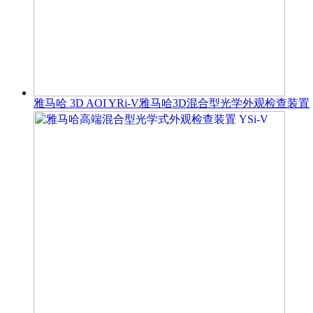
雅马哈 3D AOI YRi-V雅马哈3D混合型光学外观检查装置