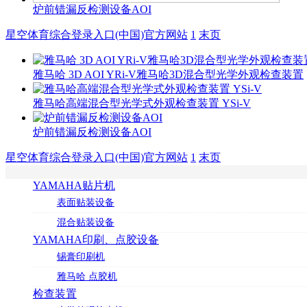
炉前错漏反检测设备AOI
星空体育综合登录入口(中国)官方网站
1
末页
雅马哈 3D AOI YRi-V雅马哈3D混合型光学外观检查装置
雅马哈高端混合型光学式外观检查装置 YSi-V
炉前错漏反检测设备AOI
星空体育综合登录入口(中国)官方网站
1
末页
YAMAHA贴片机
表面贴装设备
混合贴装设备
YAMAHA印刷、点胶设备
锡膏印刷机
雅马哈 点胶机
检查装置