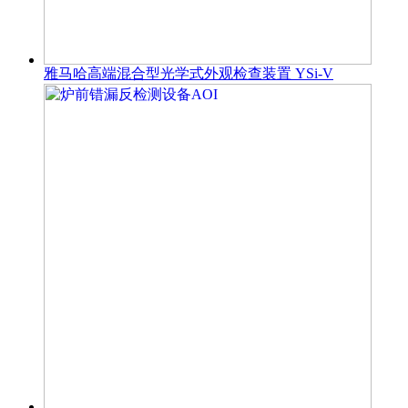
雅马哈高端混合型光学式外观检查装置 YSi-V