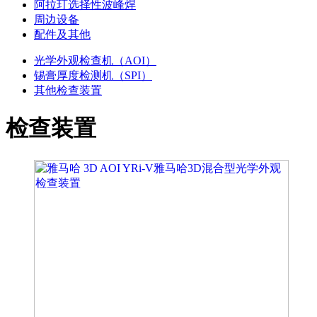
阿拉玎选择性波峰焊
周边设备
配件及其他
光学外观检查机（AOI）
锡膏厚度检测机（SPI）
其他检查装置
检查装置