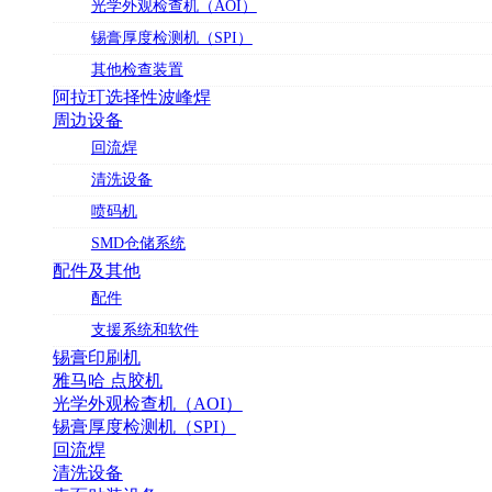
光学外观检查机（AOI）
锡膏厚度检测机（SPI）
其他检查装置
阿拉玎选择性波峰焊
周边设备
回流焊
清洗设备
喷码机
SMD仓储系统
配件及其他
配件
支援系统和软件
锡膏印刷机
雅马哈 点胶机
光学外观检查机（AOI）
锡膏厚度检测机（SPI）
回流焊
清洗设备